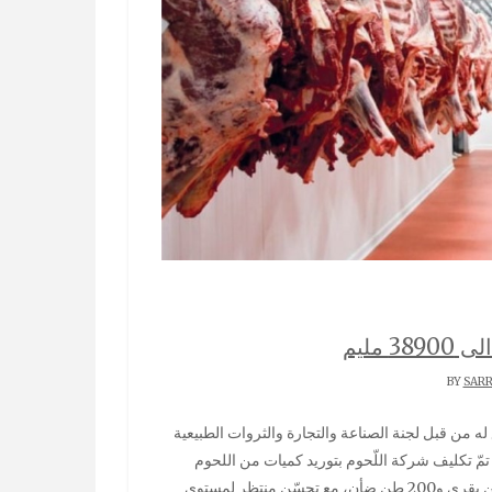
 مليم
SAR
تمّ تكليف شركة اللّحوم بتوريد كميات من اللحوم
الحمراء المبرّدة، والشروع في توريد كميات أولية في حدود 200 طن بقري و200 طن ضأن، مع تحسّن منتظر لمستوى