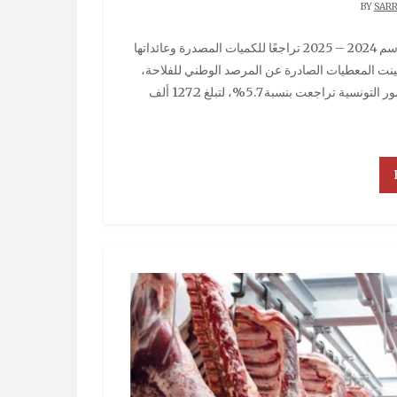
SAR
ة، مقارنة بنفس الفترة من الموسم الفارط 2023 – 2024. وبينت المعطيات الصادرة عن المرصد الوطني للفلاحة،
يوم الأربعاء 20 أوت/أغسطس 2025، أن الكميات المصدرة من التمور التونسية تراجعت بنسبة 5.7%، لتبلغ 127.2 ألف