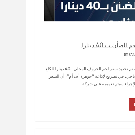
ن ب 40 دينارا
SAR
وضح الرياحي، في تصريح لإذاعة “جوهرة أف أم”، أن السعر