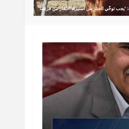
: ‘يجب توخّي الحذر من استيراد الأبقار من فرنسا’