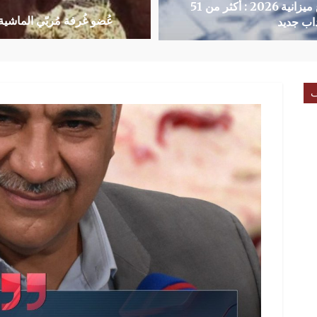
مشروع ميزانية 2026 : أكثر من 51
عُضو غُرفة مُربّي الماشية
داب جديد
ف