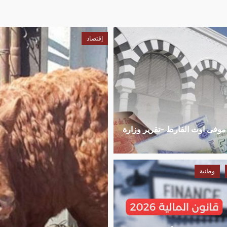
إقتصاد
ل زيادة بنسبة 6.4 بالمائة الى موفى اوت الفارط -تقرير وزارة
وطنية