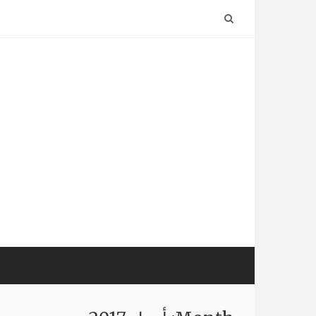
Ski
t
conten