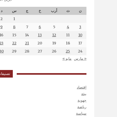
ن
ث
أرب
خ
ج
س
د
2
1
9
8
7
6
5
4
3
16
15
14
13
12
11
10
23
22
21
20
19
18
17
30
29
28
27
26
25
24
« مارس
مايو »
تصنيفا
إقتصاد
بيئة
جهوية
رياضة
سياسة