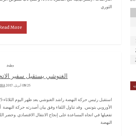
الثوري
Read More
وطنية
الغنوشي يستقبل سفير الاتح
ت
ON 25 أبريل، 2017 BY
RRA
استقبل رئيس حركة النهضة راشد الغنوشي بعد ظهر اليوم الثلاثاء 25 أفريل 2017 باتريس برغاميني ، سفير الاتحاد
الأوروبي بتونس. وقد تناول اللقاء وفق بيان أصدرته حركة النهضة 
تفعيلها في اتجاه المساعدة على إنجاح الانتقال الاقتصادي. وحضر اللق
النهضة