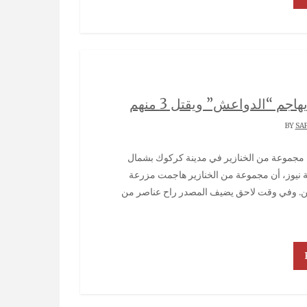
جم “الدواعش” ويقتل 3 منهم
SA
ة نيوز، أن مجموعة من الخنازير هاجمت مزرعة
نظيم داعش الإرهابي بمدينة كركوك، وقتلت 3 إرهابيين. وفي وقت لاحق يضيف المصدر راح عناصر من