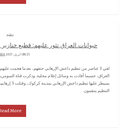
وطنية
حيوانات العراق تثور عليهم: قطيع خنازير يها
ON 25 أبريل، 2017 BY
RRA
لقي 3 عناصر من تنظيم داعش الإرهابي حتفهم، بعدما هجمت عليهم مجموعة من الخنازير في مدينة كركوك بشمال
العراق، حسبما أفادت به وسائل إعلام محلية. وذكرت قناة السومري
يسيطر عليها ت
التنظيم ينتقمون
Read More