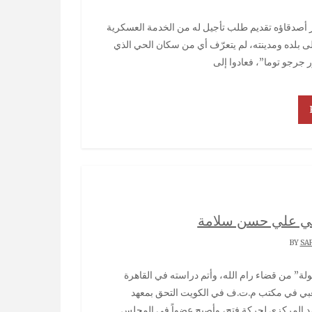
رر العودة إلى بلده ومدينته، لم يتعرّف أي من سكان الحي الذي
 جرجو توما”، فعادوا إلى
ني علي حسن سلامة
SA
اً لدائرة التنظيم الشعبي في مكتب م.ت.ف في الكويت التحق بمعهد
19، وعمل نائباً لمفوض الرصد المركزي لحركة فتح، وأصبح عضواً في المجلس