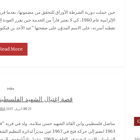
حين حملت دورية الشرطة الأوراق للتحقق من مضمونها، بعدما قرر أصدقاؤه تقديم طلب تأجيل له من الخدمة العسكرية
الإلزامية عام 1980، كي لا يعتبر فاراً من الخدمة حين يق
تقطنه أسرته، على الاسم المدوّن على صفحتها “عبد الأحد بن فيكتور
Read More
وطنية
قصة إغتيال الشهيد الفلسطي
ON 25 أبريل، 2017 BY
RRA
مناضل فلسطيني وابن القائد الشهيد حسن سلامه.. ولد في قرية “قولة” من قضاء رام الله، وأتم دراسته في القاهرة
1963 انضم إلى حركة فتح في 1967 عين مدير
الدراسات الإستراتيجية في القاهرة 68