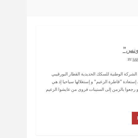
تونس”
SA
ستعادة “قاطرة الزعيم” و إستغلالها سياحيا إذ هي
 رجعوا بالزمن إلى الستينات فروى من عايشوا الزعيم