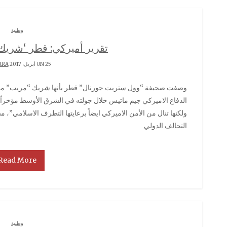
وطنية
تقرير أميركي: قطر ‘شريك
ON 25 أبريل، 2017 BY
RRA
وصفت صحيفة “وول ستريت جورنال” قطر بأنها شريك “مريب” من بين شركاء الولايات المتحدة الذين زارهم وزير
الدفاع الاميركي جيم ماتيس خلال جولته في الشرق الأوسط مؤخرا
ولكنها تنال من الأمن الاميركي ايضاً برعايتها التطرف الاسلامي”، 
التحالف الدولي
Read More
وطنية