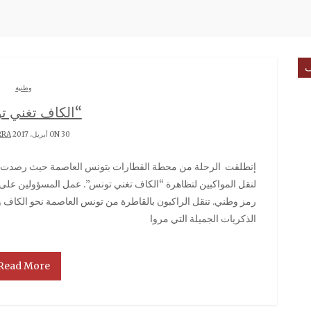
ف
وطنية
“الكاف تغني 
ON 30 أبريل، 2017 BY
RRA
إنطلقت الرحلة من محطة القطارات بتونس العاصمة حيث رصدت الشركة الوطنية للسكك الحديدية القطار البورقيبي
لنقل المواكبين لتظاهرة “الكاف تغني تونس”. عمل المسؤولين على إ
رمز وطني. تنقل الراكبون بالقاطرة من تونس العاصمة نحو الكاف و
الذكريات الجميلة التي مروا
Read More