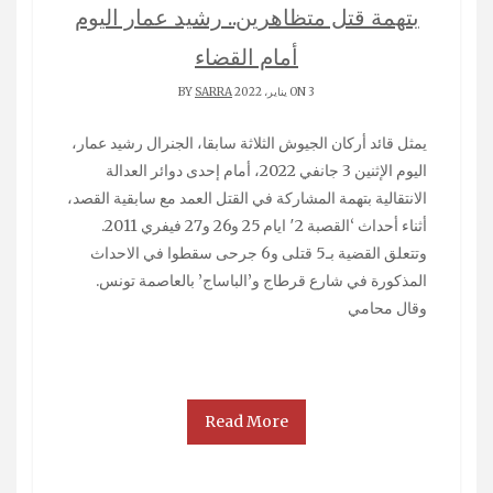
بتهمة قتل متظاهرين.. رشيد عمار اليوم
أمام القضاء
ON 3 يناير، 2022 BY
SARRA
يمثل قائد أركان الجيوش الثلاثة سابقا، الجنرال رشيد عمار،
اليوم الإثنين 3 جانفي 2022، أمام إحدى دوائر العدالة
الانتقالية بتهمة المشاركة في القتل العمد مع سابقية القصد،
أثناء أحداث ‘القصبة 2′ ايام 25 و26 و27 فيفري 2011.
وتتعلق القضية بـ5 قتلى و6 جرحى سقطوا في الاحداث
المذكورة في شارع قرطاج و’الباساج’ بالعاصمة تونس.
وقال محامي
Read More