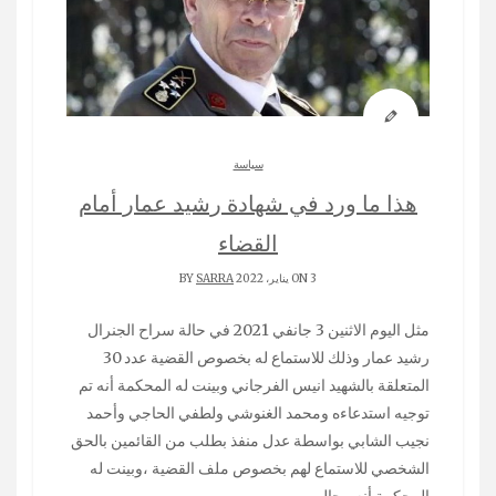
سياسة
هذا ما ورد في شهادة رشيد عمار أمام
القضاء
ON 3 يناير، 2022 BY
SARRA
مثل اليوم الاثنين 3 جانفي 2021 في حالة سراح الجنرال
رشيد عمار وذلك للاستماع له بخصوص القضية عدد 30
المتعلقة بالشهيد انيس الفرجاني وبينت له المحكمة أنه تم
توجيه استدعاءه ومحمد الغنوشي ولطفي الحاجي وأحمد
نجيب الشابي بواسطة عدل منفذ بطلب من القائمين بالحق
الشخصي للاستماع لهم بخصوص ملف القضية ،وبينت له