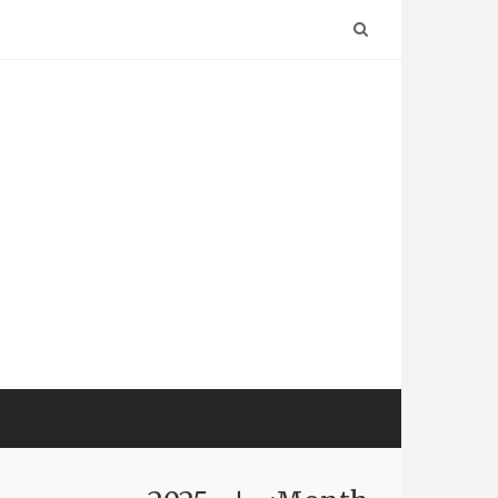
Ski
t
conten