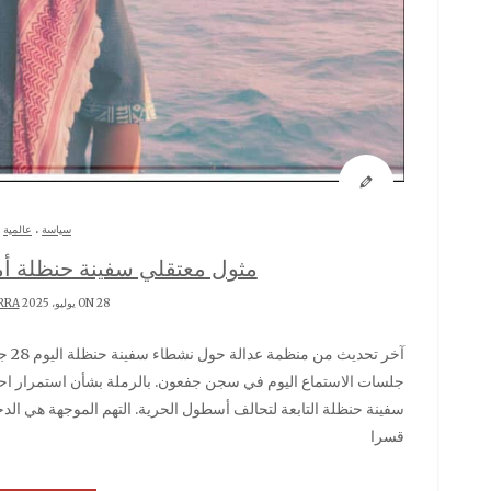
.
سياسة
عالمية
مثول معتقلي سفينة حنظلة أم
ON 28 يوليو، 2025 BY
RRA
آخر تحديث من منظمة عدالة حول نشطاء سفينة حنظلة اليوم 28 جويلية 2025الساعة 9.30 صباحا بتوقيت القدس. ستعقد
جلسات الاستماع اليوم في سجن جفعون. بالرملة بشأن استمرار احتجا
سفينة حنظلة التابعة لتحالف أسطول الحرية. التهم الموجهة هي الد
قسرا