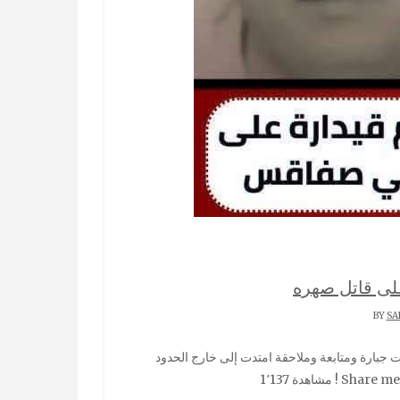
لى قاتل صهره
SA