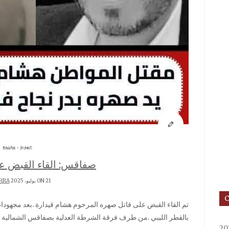
.
جهوية
مجتمع
صفاقس: القاء القبض ع
ON 21 يوليو، 2025 BY
RRA
تم القاء القبض على قاتل صهره المرحوم هشام قيدارة .بعد مجهودات جبارة ومتابعة وملاحقة امتدت إلى خارج الحدود
بالقطر الليبي .من طرف فرقة الشرطة العدلية بصفاقس الشمالية Share me ! مشاهدة 1٬137