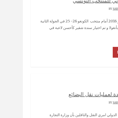
اني للمنتخب التونسي‎
SA
 بأنغولا و تم اختيار سندة شقير كأحسن لاعبة في
ة لعمليات نقل البضائع
SA