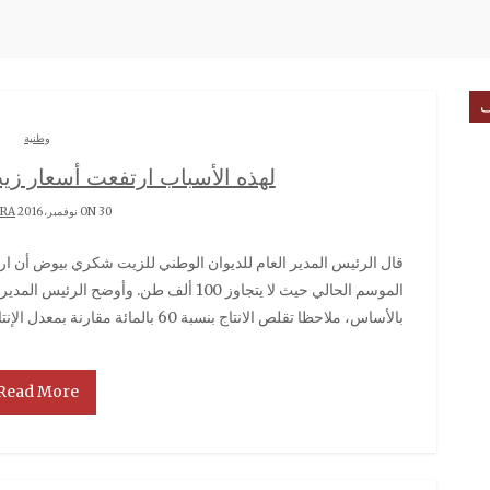
ف
وطنية
لهذه الأسباب ارتفعت أسعار زي
ON 30 نوفمبر، 2016 BY
RRA
قال الرئيس المدير العام للديوان الوطني للزيت شكري بيوض أن ارتفاع أسعار زيت الزيتون يعود إلى ضعف إن انتاج
الموسم الحالي حيث لا يتجاوز 100 ألف طن. 
بالأساس، ملاحظا تقلص الانتاج بنسبة 60 بالمائة مقارنة بمعدل الإنتاج خلال العشر سنوات الأخيرة. وتوقع أن
Read More