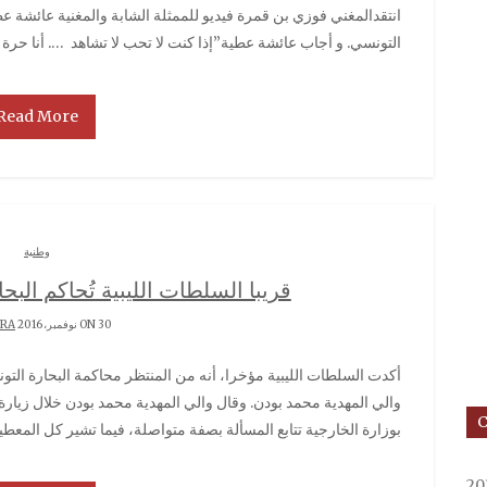
انتقدالمغني فوزي بن قمرة فيديو للممثلة الشابة والمغنية عائشة عطية فى برنامج أمور جدية الذي يبث على قناة الحوار
التونسي. و أجاب عائشة عطية”إذا كنت لا تحب لا تشاهد …. أنا حرة أن أفعل ما أريد”. me
Read More
وطنية
قريبا السلطات الليبية تُحاكم البح
ON 30 نوفمبر، 2016 BY
RRA
أكدت السلطات الليبية مؤخرا، أنه من المنتظر محاكمة البحارة التونسيين الموقوفين في ليبيا قريبا، وذلك وفق ما أفاد به
والي المهدية محمد بودن. وقال والي المهدية محمد بودن خلال زيارة أ
بوزارة الخارجية تتابع المسألة بصفة متواصلة، فيما تشير كل المعطيات إ