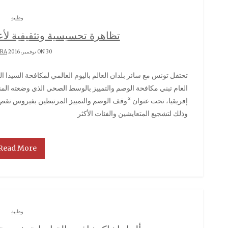
وطنية
تظاهرة تحسيسية وتثقيفية لأع
ON 30 نوفمبر، 2016 BY
RRA
تحتفل تونس مع سائر بلدان العالم باليوم العالمي لمكافحة السيدا الموافق لغرة ديسمبر من كل سنة. وقد اختارت هذا
العام تبني مكافحة الوصم والتمييز بالوسط الصحي الذي وضعته ال
إفريقيا، تحت عنوان “وقف الوصم والتمييز المرتبطين بفيروس نقص 
وذلك لتشجيع المتعايشين والفئات الأكثر
Read More
وطنية