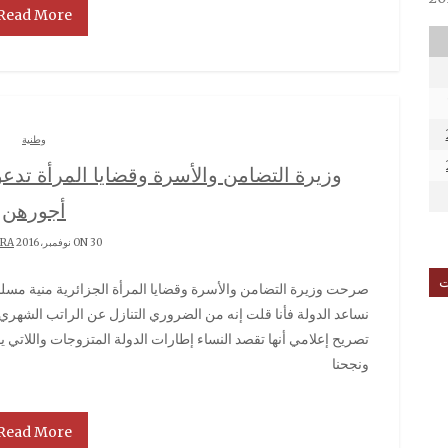
Read More
وطنية
وزيرة التضامن والأسرة وقضايا المرأة تدعو
أجورهن
ON 30 نوفمبر، 2016 BY
RRA
ت
صرحت وزيرة التضامن والأسرة وقضايا المرأة الجزائرية منية مسلم النساء إطارات الدولة أنه “إن كان لزاما علينا أن
نساعد الدولة فأنا قلت إنه من الضروري التنازل عن الراتب الشهر
تصريح إعلامي أنها تقصد النساء إطارات الدولة المتزوجات واللاتي 
ونجحنا
Read More