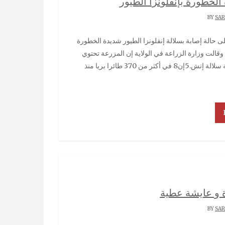
الخطورة بإنفلونزا الطيور
SA
اد. وقالت وزارة الزراعة في الولاية إن المزرعة تحتوي
على نحو 300 من الدجاج والبط والأوز. واكتشفت السلطات الألمانية سلالة إتش.5إن8 في أكثر من 370 طائرا بريا منذ
 و عايشة عطية
SA