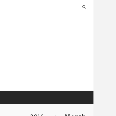
Ski
t
conten