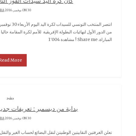
كان كرة اليد سيدات الفوز الث
ON 30 نوفمبر، 2016 BY
RRA
انتصر المنتخب التونسي للسيدات لكرة اليد اليوم الأربعاء 30 نوفمبر 2016 أمام منتخب الكونغو 26- 25 في الجولة الثانية
من الدور الأول لنهائيات البطولة الإفريقية للأمم لكرة المقامة حاليا
المباراة. Share me ! مشاهدة 1٬004
Read More
وطنية
بداية من ديسمبر : تعريفات جديد
ON 30 نوفمبر، 2016 BY
RRA
تعلن الغرفتين النقابيتين الوطنيتن لنقل البضائع لحساب الغير والنقل الدولي امري النقل والناقلين بأن وزارة التجارة