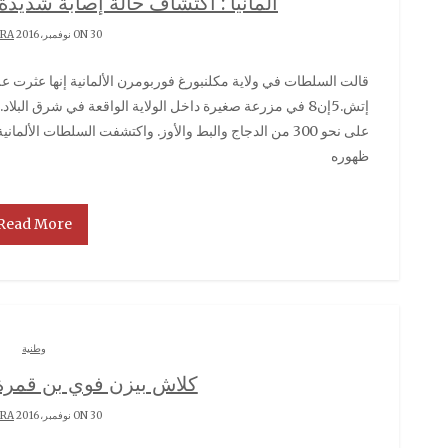
ألمانيا : اكتشاف حالة إصابة شديدة 
ON 30 نوفمبر، 2016 BY
RRA
قالت السلطات في ولاية مكلنبورغ فوربومرن الألمانية إنها عثرت على حالة إصابة بسلالة إنفلونزا الطيور شديدة الخطورة
إتش.5إن8 في مزرعة صغيرة داخل الولاية الواقعة في شرق البل
ظهوره
Read More
وطنية
كلاش بيزن فوي بن قمرة
ON 30 نوفمبر، 2016 BY
RRA