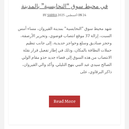
في محيط سوق “النحايسية” بالمدينة
ON 24 أغسطس، 2025 BY
SARRA
شهد محيط سوق “النحايسية” بمدينة القيروان، مساء أمس
السبت، إزالة 37 موقع انتصاب فوضوي، وتحرير الأرصفة،
وحجز صناديق وسلع وحواجز حديدية، إلى جانب تنظيم
حملات النظافة بالمكان، وذلك في إطار تفعيل قرار نقلة
الانتصاب من هذه السوق إلى فضاء جديد حذو مقام الولي
الصالح سيدي عبد النبي بنهج التليلي. وأكد والي القيروان،
ذاكر البرقاوي، على
Read More