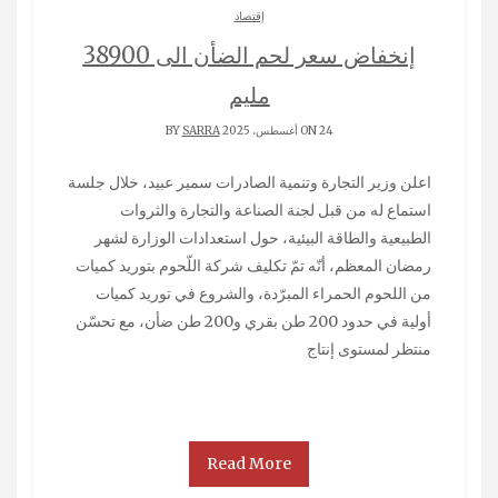
إقتصاد
إنخفاض سعر لحم الضأن الى 38900
مليم
ON 24 أغسطس، 2025 BY
SARRA
اعلن وزير التجارة وتنمية الصادرات سمير عبيد، خلال جلسة
استماع له من قبل لجنة الصناعة والتجارة والثروات
الطبيعية والطاقة البيئية، حول استعدادات الوزارة لشهر
رمضان المعظم، أنّه تمّ تكليف شركة اللّحوم بتوريد كميات
من اللحوم الحمراء المبرّدة، والشروع في توريد كميات
أولية في حدود 200 طن بقري و200 طن ضأن، مع تحسّن
منتظر لمستوى إنتاج
Read More