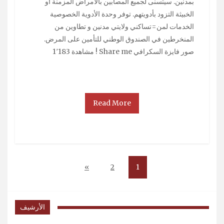
بمدنين. سيتسنى لجميع المصابين بالأمراض المزمنة أو
الخبيثة التزود بأدويتهم. توفر وحدة الأدوية الخصوصية
الخدمات لمن=تساكني ولايتي مدنين و تطاوين من
المنخرطين في الصندوق الوطني للتأمين على المرض.
صور فايزة السكرافي Share me ! مشاهدة 1٬183
Read More
»
2
1
الأرشيف