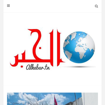
Ski
t
conten