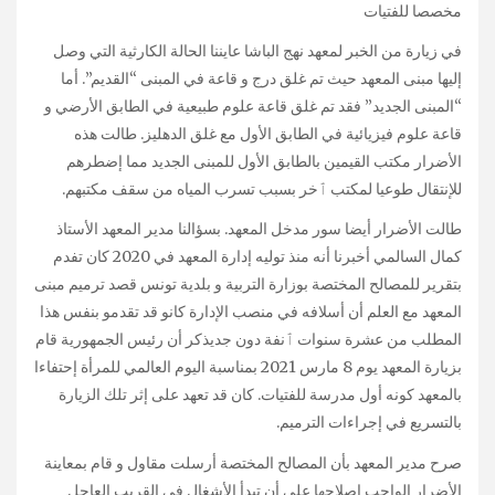
مخصصا للفتيات
في زيارة من الخبر لمعهد نهج الباشا عايننا الحالة الكارثية التي وصل
إليها مبنى المعهد حيث تم غلق درج و قاعة في المبنى “القديم”. أما
“المبنى الجديد” فقد تم غلق قاعة علوم طبيعية في الطابق الأرضي و
قاعة علوم فيزيائية في الطابق الأول مع غلق الدهليز. طالت هذه
الأضرار مكتب القيمين بالطابق الأول للمبنى الجديد مما إضطرهم
للإنتقال طوعيا لمكتب ٱخر بسبب تسرب المياه من سقف مكتبهم.
طالت الأضرار أيضا سور مدخل المعهد. بسؤالنا مدير المعهد الأستاذ
كمال السالمي أخبرنا أنه منذ توليه إدارة المعهد في 2020 كان تفدم
بتقرير للمصالح المختصة بوزارة التربية و بلدية تونس قصد ترميم مبنى
المعهد مع العلم أن أسلافه في منصب الإدارة كانو قد تقدمو بنفس هذا
المطلب من عشرة سنوات ٱنفة دون جديذكر أن رئيس الجمهورية قام
بزيارة المعهد يوم 8 مارس 2021 بمناسبة اليوم العالمي للمرأة إحتفاءا
بالمعهد كونه أول مدرسة للفتيات. كان قد تعهد على إثر تلك الزيارة
بالتسريع في إجراءات الترميم.
صرح مدير المعهد بأن المصالح المختصة أرسلت مقاول و قام بمعاينة
الأضرار الواحب إصلاحها على أن تبدأ الأشغال في القريب العاجل