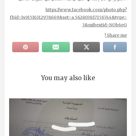
https://www.facebook.com/photo.php?
fbid=1491516312978669&set=a.562803817156744&type=
3&mibextid=NOb6eG
Share me !
You may also like