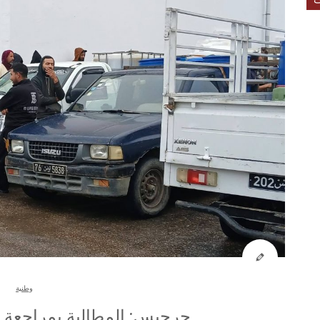
وطنية
جرجيس: المطالبة بمراجعة ت