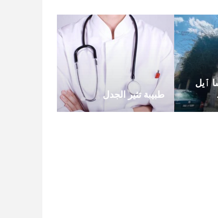
ا ٱيل
طبيبة تثير الجدل